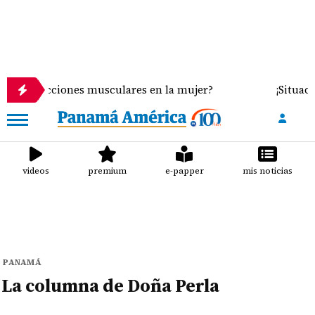
ene afecciones musculares en la mujer?
¡Situación
videos
premium
e-papper
mis noticias
PANAMÁ
La columna de Doña Perla