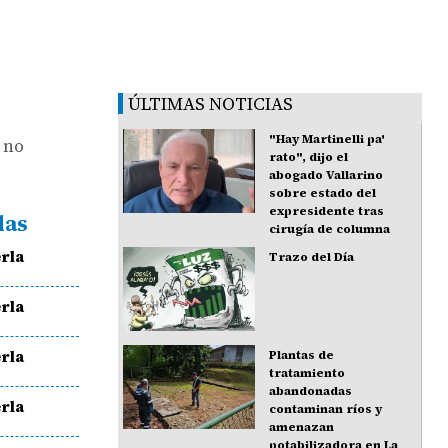
ÚLTIMAS NOTICIAS
"Hay Martinelli pa'
e no
rato", dijo el
abogado Vallarino
sobre estado del
expresidente tras
das
cirugía de columna
rla
Trazo del Día
rla
rla
Plantas de
tratamiento
abandonadas
rla
contaminan ríos y
amenazan
potabilizadora en La