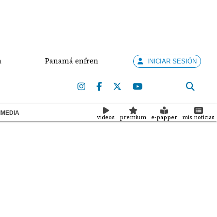
Panamá enfrenta a Nicaragua por el oro en el béisbol 
INICIAR SESIÓN
IMEDIA
videos
premium
e-papper
mis noticias