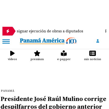
or asignar ejecución de obras a diputados
Pilotos
videos
premium
e-papper
mis noticias
PANAMÁ
Presidente José Raúl Mulino corrige
despilfarros del gobierno anterior