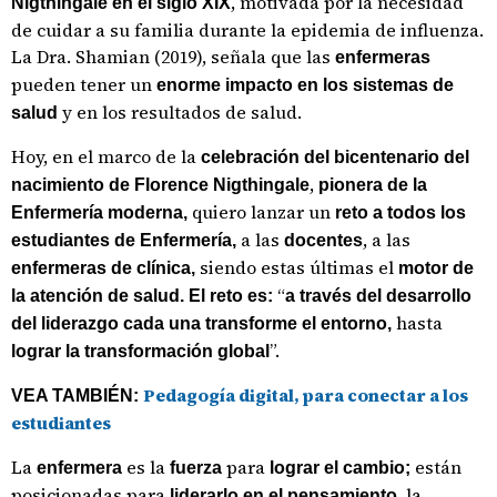
, motivada por la necesidad
Nigthingale en el siglo XIX
de cuidar a su familia durante la epidemia de influenza.
La Dra. Shamian (2019), señala que las
enfermeras
pueden tener un
enorme impacto en los sistemas de
y en los resultados de salud.
salud
Hoy, en el marco de la
celebración del bicentenario del
,
nacimiento de Florence Nigthingale
pionera de la
quiero lanzar un
Enfermería moderna,
reto a todos los
a las
, a las
estudiantes de Enfermería,
docentes
siendo estas últimas el
enfermeras de clínica,
motor de
“
la atención de salud. El reto es:
a través del desarrollo
hasta
del liderazgo cada una transforme el entorno,
”.
lograr la transformación global
Pedagogía digital, para conectar a los
VEA TAMBIÉN:
estudiantes
La
es la
para
están
enfermera
fuerza
lograr el cambio;
posicionadas para
la
liderarlo en el pensamiento,