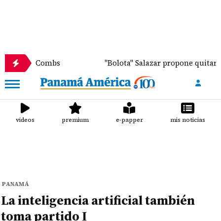
iddy' Combs
"Bolota" Salazar propone quitar la cu
videos
premium
e-papper
mis noticias
PANAMÁ
La inteligencia artificial también
toma partido I