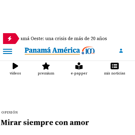
anamá Oeste: una crisis de más de 20 años
La dele
videos
premium
e-papper
mis noticias
OPINIÓN
Mirar siempre con amor