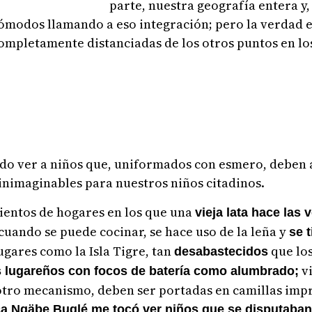
parte, nuestra geografía entera y,
ómodos llamando a eso integración; pero la verdad es
completamente distanciadas de los otros puntos en l
do ver a niños que, uniformados con esmero, deben a
 inimaginables para nuestros niños citadinos.
 cientos de hogares en los que una
vieja lata hace las 
cuando se puede cocinar, se hace uso de la leña y
se 
ugares como la Isla Tigre, tan
que lo
desabastecidos
vi
s lugareños con focos de batería como alumbrado;
 otro mecanismo, deben ser portadas en camillas imp
a Ngäbe Buglé me tocó ver niños que se disputaba