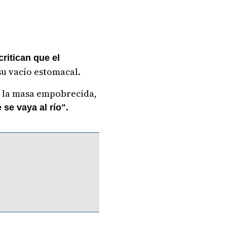
ritican que el
 su vacío estomacal.
e la masa empobrecida,
se vaya al río".