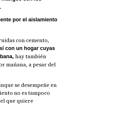
.
nte por el aislamiento
truidas con cemento,
sí con un hogar cuyas
hay también
rbana,
or mañana, a pesar del
 aunque se desempeñe en
miento no es tampoco
uel que quiere