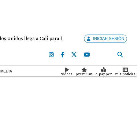
os llega a Cali para la investidura de De la Espriella
INICIAR SESIÓN
IMEDIA
videos
premium
e-papper
mis noticias