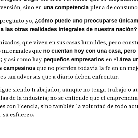
versión, sino en
plena de consumo
una competencia
 pregunto yo,
¿cómo puede uno preocuparse únicame
 las otras realidades integrales de nuestra nación?
nizados, que viven en sus casas humildes, pero cons
s informales que
no cuentan hoy con una casa, pero 
y así como hay
en el
c;
pequeños empresarios
área u
que no pierden todavía la fe en un mej
es campesinos
nes tan adversas que a diario deben enfrentar.
 sigue siendo trabajador, aunque no tenga trabajo o
ellas de la industria; no se entiende que el emprendi
s con licencia, sino también la voluntad de todo aq
 su esfuerzo.