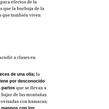
 para efectos de la
 que la burbuja de la
os que también viven
cudir a clases en
la
veces de una olla;
tiene por desconocido
s
que se llevan a
partos
 bajar de las montañas
rovisadas con hamacas;
n mangos con los