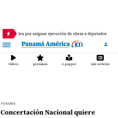
 por asignar ejecución de obras a diputados
Pilo
videos
premium
e-papper
mis noticias
PANAMÁ
Concertación Nacional quiere