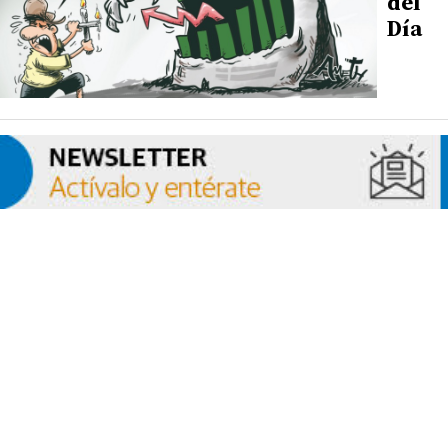
del
Día