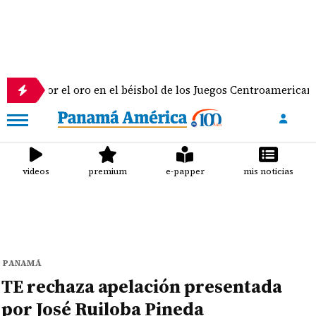
 el oro en el béisbol de los Juegos Centroamericanos y del C
videos
premium
e-papper
mis noticias
PANAMÁ
TE rechaza apelación presentada
por José Ruiloba Pineda