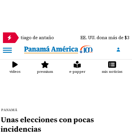
tiago de antaño
EE. UU. dona más de $300 mil en e
videos
premium
e-papper
mis noticias
PANAMÁ
Unas elecciones con pocas
incidencias