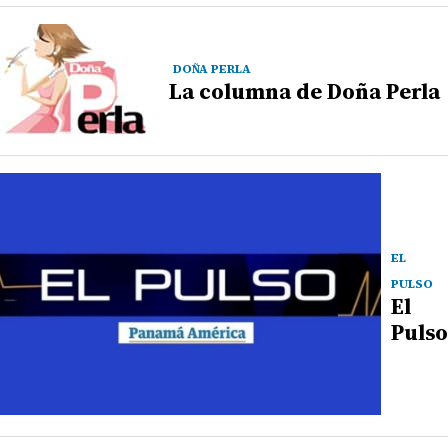
DOÑA PERLA
La columna de Doña Perla
EL
PULSO
El
Pulso