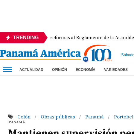
rechaza reformas al Reglamento de la Asamblea por asignar e
TRENDING
Sábado
ACTUALIDAD
OPINIÓN
ECONOMÍA
VARIEDADES
Colón
Obras públicas
Panamá
Portobe
/
/
/
PANAMÁ
Mantienen supervisión pe