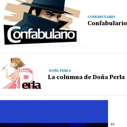
CONFABULARIO
Confabulario
DOÑA PERLA
La columna de Doña Perla
EL