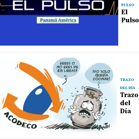
PULSO
El
Pulso
TRAZO
DEL DÍA
Trazo
del
Día