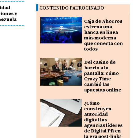
nidad
CONTENIDO PATROCINADO
iones y
nezuela
Caja de Ahorros
estrena una
banca en línea
más moderna
que conecta con
todos
Del casino de
barrio a la
pantalla: cómo
Crazy Time
cambió las
apuestas online
¿Cómo
construyen
autoridad
digital las
agencias líderes
de Digital PR en
la era post-link?