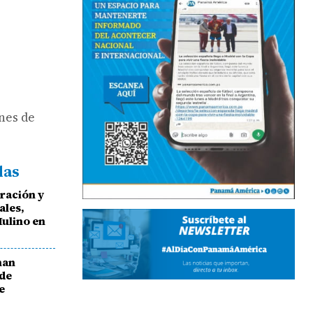
nes de
das
ración y
ales,
Mulino en
han
 de
e