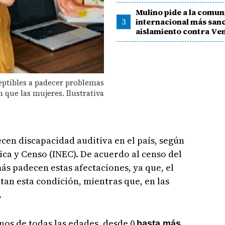
Mulino pide a la comu
3
internacional más sanc
aislamiento contra Ve
eptibles a padecer problemas
 que las mujeres. Ilustrativa
ecen discapacidad auditiva en el país, según
tica y Censo (INEC). De acuerdo al censo del
ás padecen estas afectaciones, ya que, el
tan esta condición, mientras que, en las
.
nos de todas las edades, desde 0
hasta más