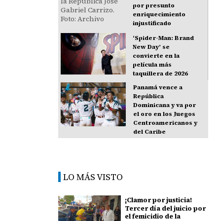
por presunto
enriquecimiento
injustificado
‘Spider-Man: Brand
New Day’ se
convierte en la
película más
taquillera de 2026
Panamá vence a
República
Dominicana y va por
el oro en los Juegos
Centroamericanos y
del Caribe
LO MÁS VISTO
¡Clamor por justicia!
Tercer día del juicio por
el femicidio de la