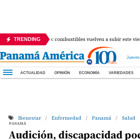
lo del panameño: combustibles vuelven a subir este viernes
TRENDING
Jueves
ACTUALIDAD
OPINIÓN
ECONOMÍA
VARIEDADES
Bienestar
Enfermedad
Panamá
Salud
/
/
/
PANAMÁ
Audición, discapacidad po