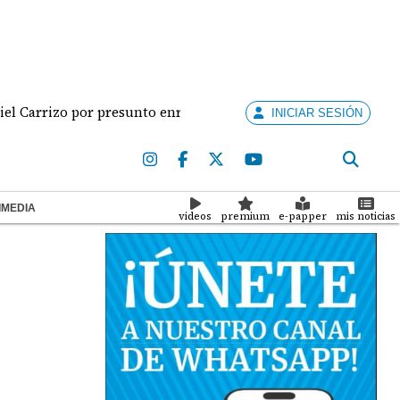
rrizo por presunto enriquecimiento injustificado
‘S
INICIAR SESIÓN
IMEDIA
videos
premium
e-papper
mis noticias