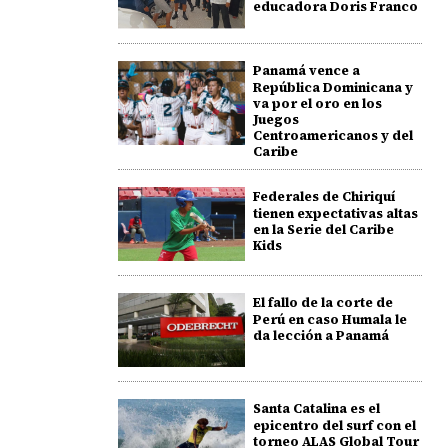
educadora Doris Franco
Panamá vence a
República Dominicana y
va por el oro en los
Juegos
Centroamericanos y del
Caribe
Federales de Chiriquí
tienen expectativas altas
en la Serie del Caribe
Kids
El fallo de la corte de
Perú en caso Humala le
da lección a Panamá
Santa Catalina es el
epicentro del surf con el
torneo ALAS Global Tour