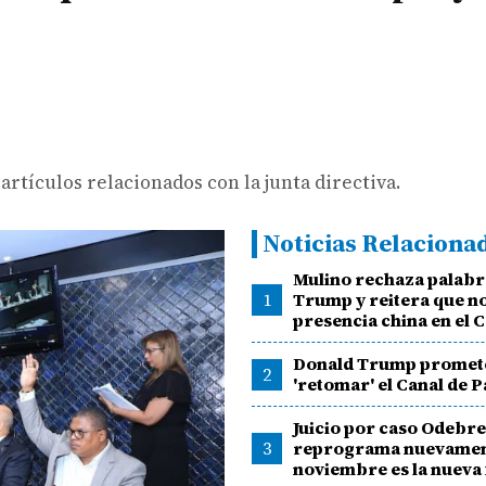
rtículos relacionados con la junta directiva.
Noticias Relaciona
Mulino rechaza palabr
1
Trump y reitera que n
presencia china en el 
Donald Trump promet
2
'retomar' el Canal de
Juicio por caso Odebre
3
reprograma nuevament
noviembre es la nueva