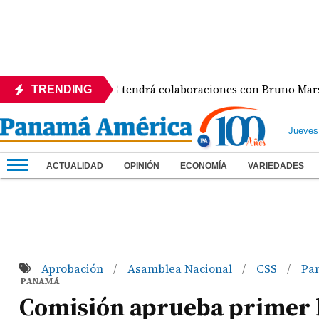
lbum de Karol G tendrá colaboraciones con Bruno Mars, Drake
TRENDING
Jueves
ACTUALIDAD
OPINIÓN
ECONOMÍA
VARIEDADES
Aprobación
Asamblea Nacional
CSS
Pa
/
/
/
PANAMÁ
Comisión aprueba primer b