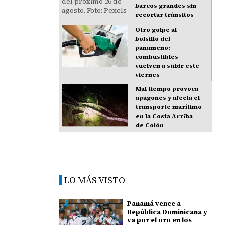
barcos grandes sin
recortar tránsitos
Otro golpe al
bolsillo del
panameño:
combustibles
vuelven a subir este
viernes
Mal tiempo provoca
apagones y afecta el
transporte marítimo
en la Costa Arriba
de Colón
LO MÁS VISTO
Panamá vence a
República Dominicana y
va por el oro en los