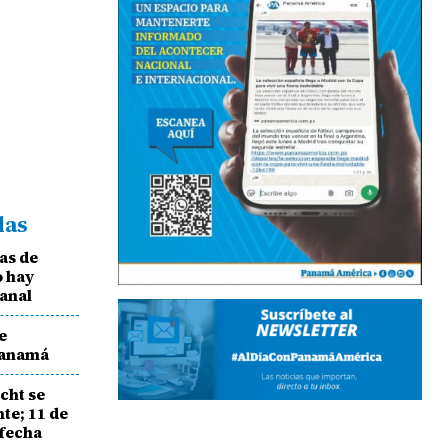
das
as de
o hay
Canal
e
 Panamá
cht se
e; 11 de
 fecha