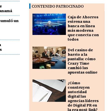
e
CONTENIDO PATROCINADO
 Panamá
Caja de Ahorros
cumuló un
estrena una
banca en línea
más moderna
que conecta con
todos
a
s
Del casino de
barrio a la
pantalla: cómo
Crazy Time
cambió las
apuestas online
¿Cómo
construyen
autoridad
digital las
agencias líderes
de Digital PR en
la era post-link?