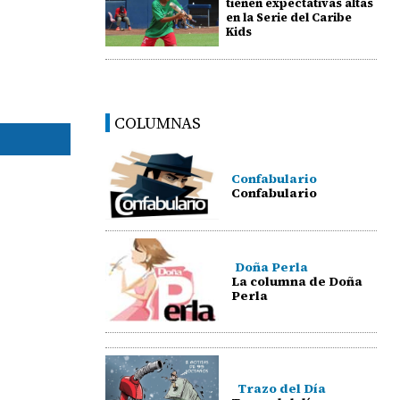
tienen expectativas altas
en la Serie del Caribe
Kids
COLUMNAS
Confabulario
Confabulario
Doña Perla
La columna de Doña
Perla
Trazo del Día