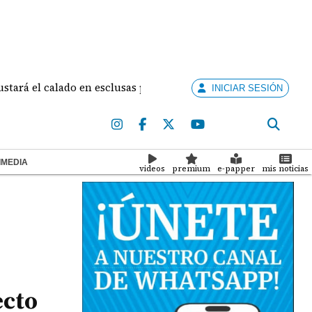
 calado en esclusas para barcos grandes sin recortar tránsito
INICIAR SESIÓN
IMEDIA
videos
premium
e-papper
mis noticias
ecto