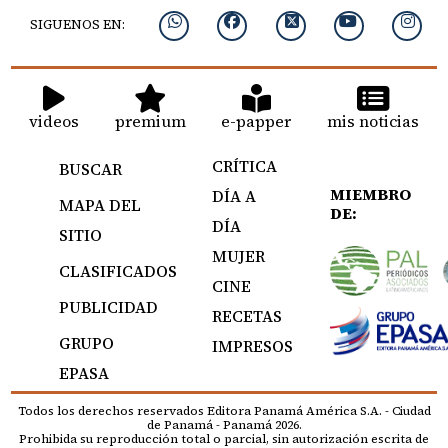
SIGUENOS EN:
videos
premium
e-papper
mis noticias
CRÍTICA
BUSCAR
MIEMBRO
DÍA A
MAPA DEL
DE:
DÍA
SITIO
MUJER
CLASIFICADOS
CINE
PUBLICIDAD
RECETAS
GRUPO
IMPRESOS
EPASA
Todos los derechos reservados Editora Panamá América S.A. - Ciudad
de Panamá - Panamá 2026.
Prohibida su reproducción total o parcial, sin autorización escrita de