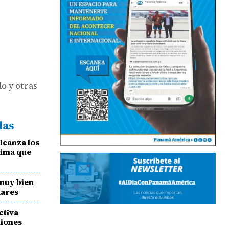
do y otras
das
lcanza los
tima que
 muy bien
dares
ctiva
miones