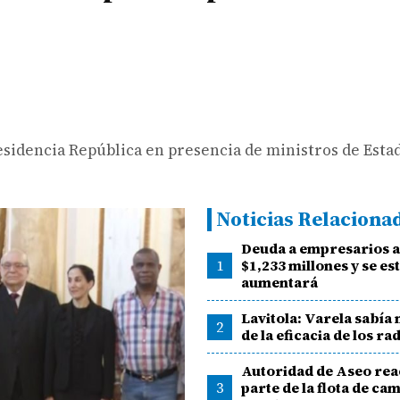
Presidencia República en presencia de ministros de Esta
Noticias Relaciona
Deuda a empresarios a
1
$1,233 millones y se es
aumentará
Lavitola: Varela sabía
2
de la eficacia de los ra
Autoridad de Aseo rea
3
parte de la flota de ca