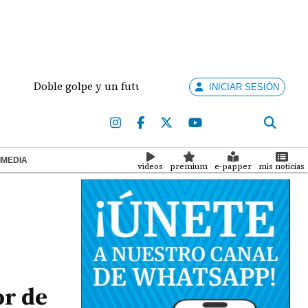
Doble golpe y un futuro por revisar
Meduca activa 
INICIAR SESIÓN
IMEDIA
videos
premium
e-papper
mis noticias
or de