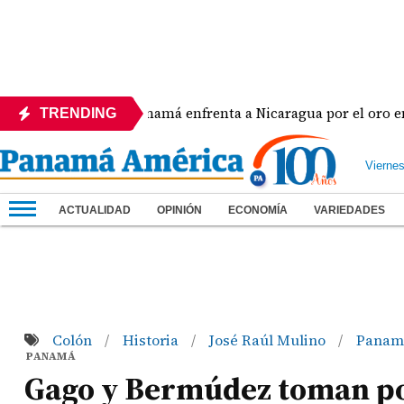
Panamá enfrenta a Nicaragua por el oro en el béi
TRENDING
Vierne
ACTUALIDAD
OPINIÓN
ECONOMÍA
VARIEDADES
Colón
Historia
José Raúl Mulino
Pana
/
/
/
PANAMÁ
Gago y Bermúdez toman pos