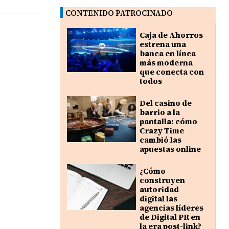
CONTENIDO PATROCINADO
Caja de Ahorros
estrena una
banca en línea
más moderna
que conecta con
todos
Del casino de
barrio a la
pantalla: cómo
Crazy Time
cambió las
apuestas online
¿Cómo
construyen
autoridad
digital las
agencias líderes
de Digital PR en
la era post-link?