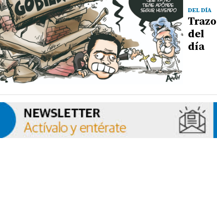
DEL DÍA
Trazo
del
día