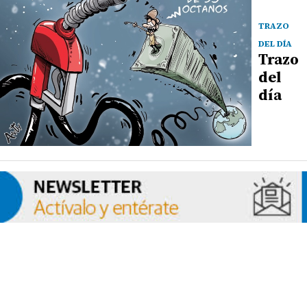
TRAZO
DEL DÍA
Trazo
del
día