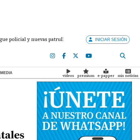
cial y nuevas patrullas para combatir la delincuencia en la p
INICIAR SESIÓN
IMEDIA
videos
premium
e-papper
mis noticias
atales