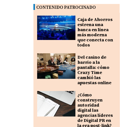
CONTENIDO PATROCINADO
Caja de Ahorros
estrena una
banca en línea
más moderna
que conecta con
todos
Del casino de
barrio a la
pantalla: cómo
Crazy Time
cambió las
apuestas online
¿Cómo
construyen
autoridad
digital las
agencias líderes
de Digital PR en
la era post-link?