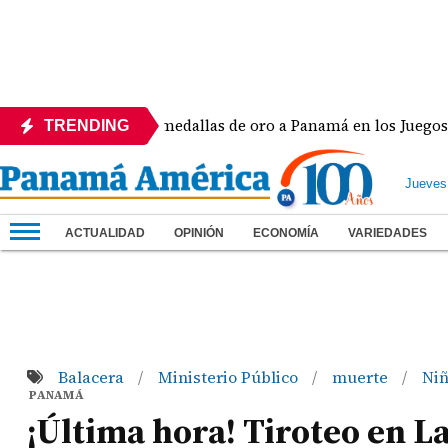
h Lide dio dos medallas de oro a Panamá en los Juegos Centr
TRENDING
Jueves
ACTUALIDAD
OPINIÓN
ECONOMÍA
VARIEDADES
Balacera
Ministerio Público
muerte
Ni
/
/
/
PANAMÁ
¡Última hora! Tiroteo en La