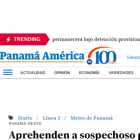
'Dolores Moscote' permanecerá bajo detención provisional
TRENDING
Sábado
ACTUALIDAD
OPINIÓN
ECONOMÍA
VARIEDADES
Hurto
Línea 3
Metro de Panamá
/
/
PANAMÁ OESTE
Aprehenden a sospechoso p