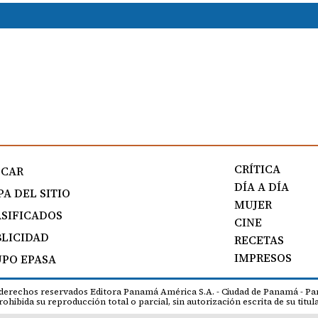
CRÍTICA
SCAR
DÍA A DÍA
A DEL SITIO
MUJER
SIFICADOS
CINE
LICIDAD
RECETAS
IMPRESOS
PO EPASA
 derechos reservados Editora Panamá América S.A. - Ciudad de Panamá - Pa
rohibida su reproducción total o parcial, sin autorización escrita de su titula