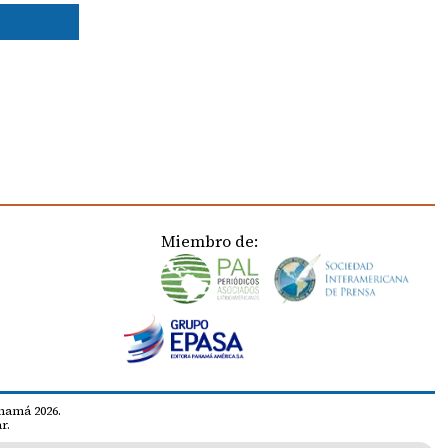
Miembro de:
namá 2026.
r.