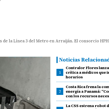
 de la Línea 3 del Metro en Arraiján. El consorcio HP
Noticias Relaciona
Contralor Flores lanz
1
crítica a médicos que
horarios
Costa Rica frena la co
2
energía a Panamá: “C
con los recursos nece
La CSS estrena robot d