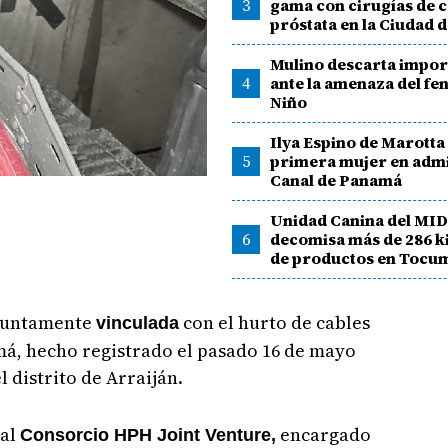
3
gama con cirugías de 
próstata en la Ciudad d
Mulino descarta impor
4
ante la amenaza del f
Niño
Ilya Espino de Marotta 
5
primera mujer en admi
Canal de Panamá
Unidad Canina del MI
6
decomisa más de 286 
de productos en Tocu
suntamente
con el hurto de cables
vinculada
má, hecho registrado el pasado 16 de mayo
l distrito de Arraiján.
 al
encargado
Consorcio HPH Joint Venture,