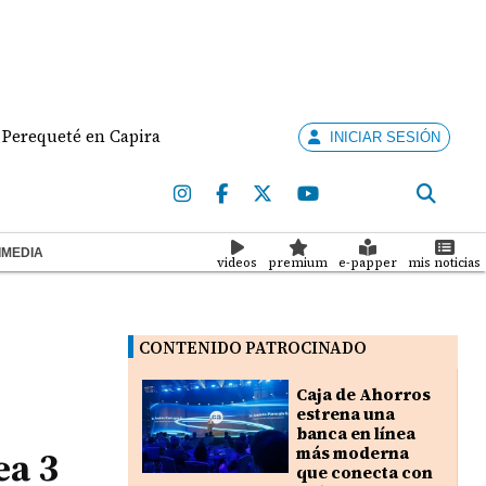
queté en Capira
Nuevo Gobierno de Colombia discu
INICIAR SESIÓN
IMEDIA
videos
premium
e-papper
mis noticias
CONTENIDO PATROCINADO
Caja de Ahorros
estrena una
banca en línea
ea 3
más moderna
que conecta con