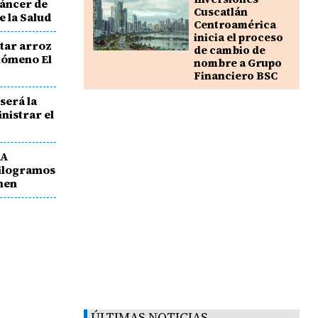
cáncer de
Cuscatlán
e la Salud
Centroamérica
inicia el proceso
tar arroz
de cambio de
enómeno El
nombre a Grupo
Financiero BSC
será la
nistrar el
DA
kilogramos
men
ÚLTIMAS NOTICIAS