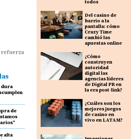
todos
Del casino de
barrio a la
pantalla: cómo
Crazy Time
cambió las
apuestas online
H refuerza
¿Cómo
construyen
autoridad
digital las
das
agencias líderes
de Digital PR en
a dura
la era post-link?
 incumplen
¿Cuáles son los
mejores juegos
mpra de
de casino en
ontamos
vivo en LATAM?
sarios”
e alta
Inversiones