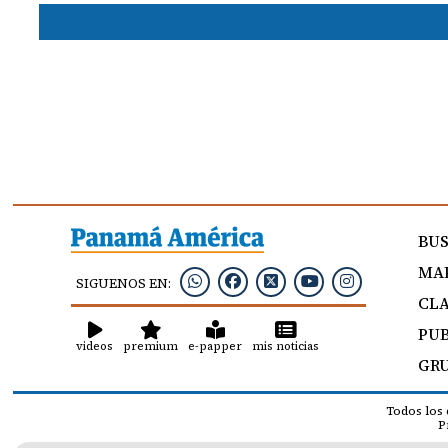
BU
MAP
SIGUENOS EN:
CLA
PUB
videos
premium
e-papper
mis noticias
GRU
Todos los
P