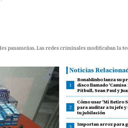
eles panameñas. Las redes criminales modificaban la t
Noticias Relaciona
Ronaldinho lanza su p
1
disco llamado ‘Camisa 
Pitbull, Sean Paul y J
Cómo usar 'Mi Retiro 
2
para auditar a tu jefe y
tu jubilación
Importan arroz para g
3