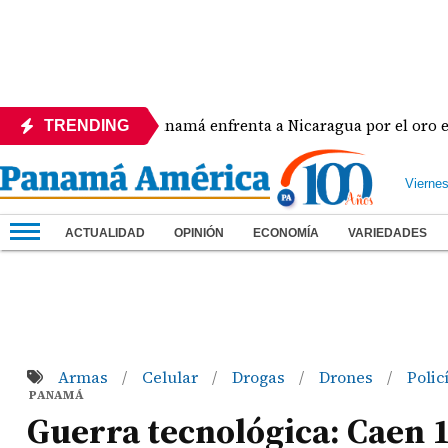
ra
Panamá enfrenta a Nicaragua por el oro en el bé
TRENDING
Vierne
ACTUALIDAD
OPINIÓN
ECONOMÍA
VARIEDADES
Armas
Celular
Drogas
Drones
Polic
/
/
/
/
PANAMÁ
Guerra tecnológica: Caen 