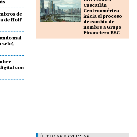
aís
Cuscatlán
Centroamérica
embros de
inicia el proceso
a de Hoti'
de cambio de
nombre a Grupo
Financiero BSC
lando mal
 sele',
 abre
digital con
ÚLTIMAS NOTICIAS