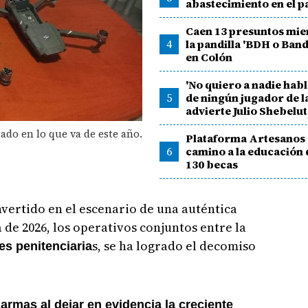
abastecimiento en el p
Caen 13 presuntos mi
4
la pandilla 'BDH o Band
en Colón
'No quiero a nadie hab
5
de ningún jugador de la
advierte Julio Shebelut
ado en lo que va de este año.
Plataforma Artesanos
6
camino a la educación 
130 becas
nvertido en el escenario de una auténtica
 de 2026, los operativos conjuntos entre la
s, se ha logrado el decomiso
es penitenciaria
armas al dejar en evidencia la creciente