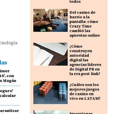
todos
Del casino de
barrio a la
pantalla: cómo
Crazy Time
cambió las
apuestas online
ecnología
¿Cómo
construyen
autoridad
digital las
das
agencias líderes
de Digital PR en
rimer
la era post-link?
10’, con
uan Magán
¿Cuáles son los
mejores juegos
Seguro'
de casino en
 calcular
vivo en LATAM?
arantizar
Inversiones