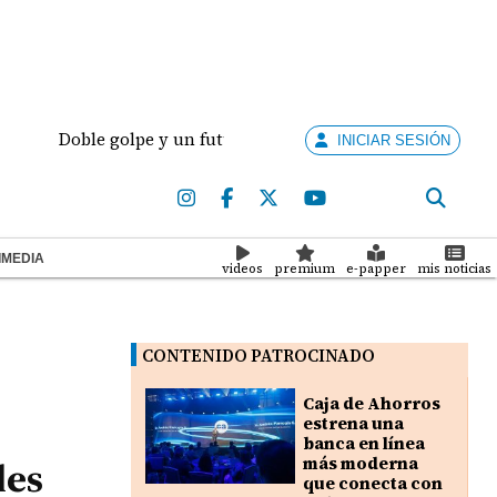
Doble golpe y un futuro por revisar
Meduca activa
INICIAR SESIÓN
IMEDIA
videos
premium
e-papper
mis noticias
CONTENIDO PATROCINADO
Caja de Ahorros
estrena una
banca en línea
les
más moderna
que conecta con