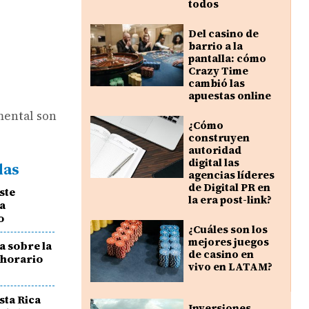
todos
Del casino de
barrio a la
pantalla: cómo
Crazy Time
cambió las
apuestas online
mental son
¿Cómo
construyen
autoridad
digital las
das
agencias líderes
de Digital PR en
ste
la era post-link?
la
o
¿Cuáles son los
mejores juegos
a sobre la
de casino en
 horario
vivo en LATAM?
sta Rica
Inversiones