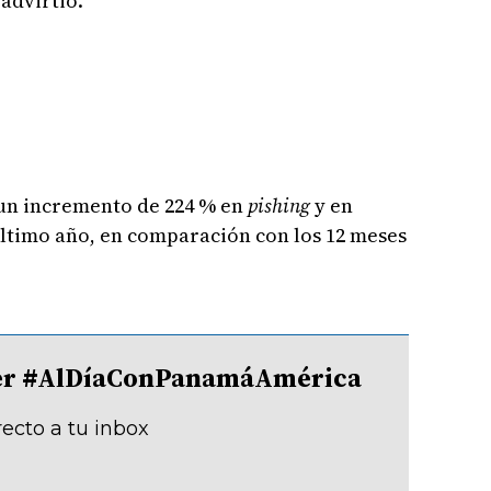
advirtió.
 un incremento de 224 % en
pishing
y en
 último año, en comparación con los 12 meses
tter #AlDíaConPanamáAmérica
recto a tu inbox