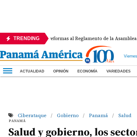
APEDE rechaza reformas al Reglamento de la Asamblea por as
TRENDING
Vierne
ACTUALIDAD
OPINIÓN
ECONOMÍA
VARIEDADES
Ciberataque
Gobierno
Panamá
Salud
/
/
/
PANAMÁ
Salud y gobierno, los secto