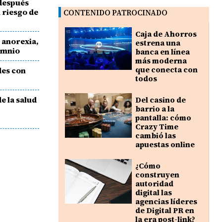
 después
l riesgo de
CONTENIDO PATROCINADO
Caja de Ahorros
 anorexia,
estrena una
omnio
banca en línea
más moderna
que conecta con
es con
todos
e la salud
Del casino de
barrio a la
pantalla: cómo
Crazy Time
cambió las
apuestas online
¿Cómo
construyen
autoridad
digital las
agencias líderes
de Digital PR en
la era post-link?