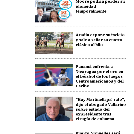
Moore podría perder su
idoneidad
temporalmente
Aradia expone su invicto
y sale a sellar su cuarto
clásico al hilo
Panamá enfrenta a
Nicaragua por el oro en
el béisbol de los Juegos
Centroamericanos y del
Caribe
"Hay Martinelli pa' rato",
dijo el abogado Vallarino
sobre estado del
expresidente tras
cirugía de columna
Puerto Armuelles será