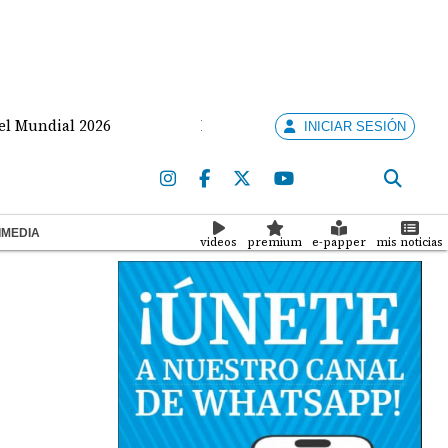
ial 2026
Mulino llega a Colombia para investidura d
INICIAR SESIÓN
IMEDIA
videos
premium
e-papper
mis noticias