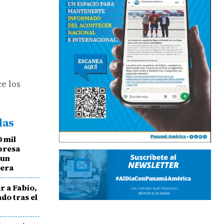
e los
das
0 mil
mpresa
 un
rera
r a Fabio,
ado tras el