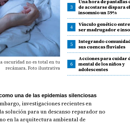
Una hora de pantallas
3
de acostarse dispara e
insomnio un 59%
Vínculo genético entre
4
ser madrugador e ins
Integrando comunidad
5
sus cuencas fluviales
Acciones para cuidar d
a oscuridad no es total en tu
6
mental de los niños y
recámara. Foto ilustrativa
adolescentes
como una de las epidemias silenciosas
 embargo, investigaciones recientes en
la solución para un descanso reparador no
ino en la arquitectura ambiental de