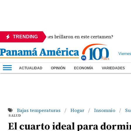
gentes: ¿Quiénes brillaron en este certamen?
Sha
TRENDING
Vierne
ACTUALIDAD
OPINIÓN
ECONOMÍA
VARIEDADES
Bajas temperaturas
Hogar
Insomnio
Su
/
/
/
SALUD
El cuarto ideal para dormir