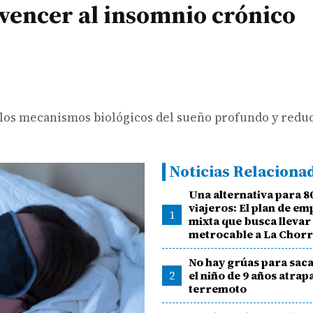
 vencer al insomnio crónico
a los mecanismos biológicos del sueño profundo y reduc
Noticias Relaciona
Una alternativa para 8
viajeros: El plan de e
1
mixta que busca llevar
metrocable a La Chor
No hay grúas para saca
2
el niño de 9 años atrap
terremoto