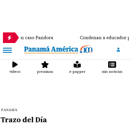
tados en caso Pandora
Condenan a educador por de
videos
premium
e-papper
mis noticias
PANAMÁ
Trazo del Día