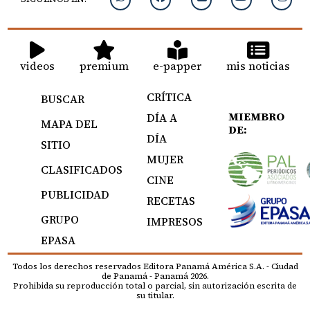
videos
premium
e-papper
mis noticias
CRÍTICA
BUSCAR
MIEMBRO
DÍA A
MAPA DEL
DE:
DÍA
SITIO
MUJER
CLASIFICADOS
CINE
PUBLICIDAD
RECETAS
GRUPO
IMPRESOS
EPASA
Todos los derechos reservados Editora Panamá América S.A. - Ciudad
de Panamá - Panamá 2026.
Prohibida su reproducción total o parcial, sin autorización escrita de
su titular.