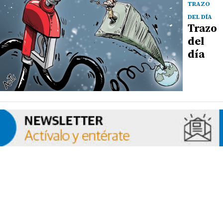
TRAZO
DEL DÍA
Trazo
del
día