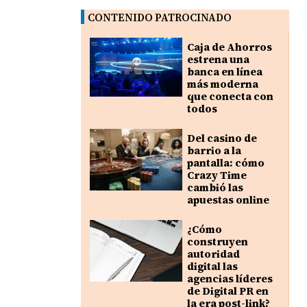
CONTENIDO PATROCINADO
Caja de Ahorros
estrena una
banca en línea
más moderna
que conecta con
todos
Del casino de
barrio a la
pantalla: cómo
Crazy Time
cambió las
apuestas online
¿Cómo
construyen
autoridad
digital las
agencias líderes
de Digital PR en
la era post-link?