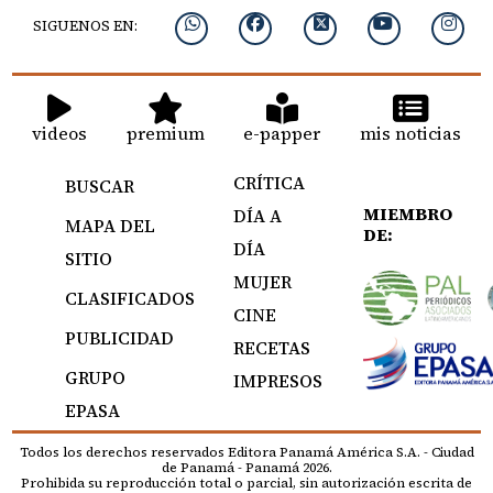
SIGUENOS EN:
videos
premium
e-papper
mis noticias
CRÍTICA
BUSCAR
MIEMBRO
DÍA A
MAPA DEL
DE:
DÍA
SITIO
MUJER
CLASIFICADOS
CINE
PUBLICIDAD
RECETAS
GRUPO
IMPRESOS
EPASA
Todos los derechos reservados Editora Panamá América S.A. - Ciudad
de Panamá - Panamá 2026.
Prohibida su reproducción total o parcial, sin autorización escrita de