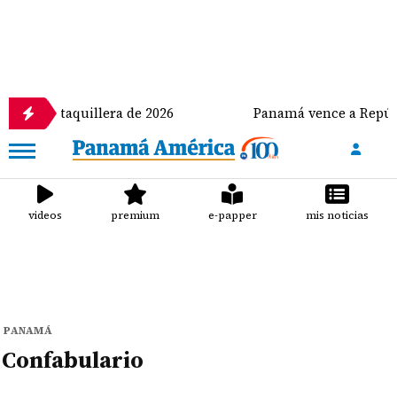
a más taquillera de 2026
Panamá vence a República
videos
premium
e-papper
mis noticias
PANAMÁ
Confabulario