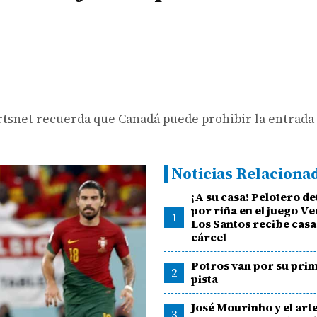
rtsnet recuerda que Canadá puede prohibir la entrada
.
Noticias Relaciona
¡A su casa! Pelotero d
por riña en el juego Ve
1
Los Santos recibe casa
cárcel
Potros van por su prim
2
pista
José Mourinho y el art
3