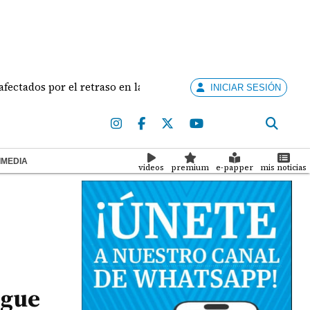
s por el retraso en la entrega
Los daños por los s
INICIAR SESIÓN
IMEDIA
videos
premium
e-papper
mis noticias
egue