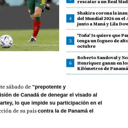
rescatar a un Real Mad
Shakira corona la ina
4
del Mundial 2026 en el
junto a Maná y Lila Do
'Toña' Is quiere que P
5
tenga un fogueo de alto
octubre
Roberto Sandoval y No
6
Henríquez ganan en lo
Kilómetros de Panam
ste sábado de
"prepotente y
isión de Canadá de denegar el visado al
tey, lo que impide su participación en el
cción de su país
contra la de Panamá el
.