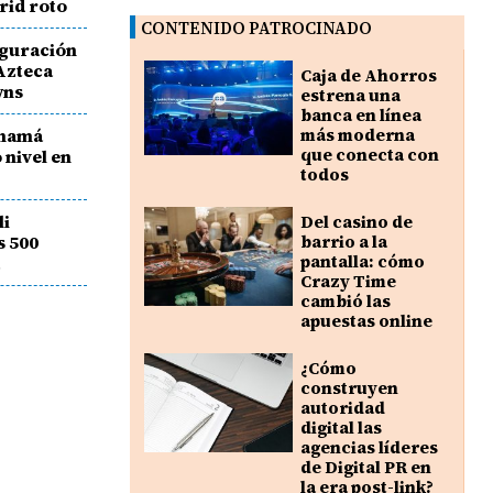
rid roto
CONTENIDO PATROCINADO
uguración
 Azteca
Caja de Ahorros
wns
estrena una
banca en línea
anamá
más moderna
que conecta con
 nivel en
todos
li
Del casino de
s 500
barrio a la
pantalla: cómo
á
Crazy Time
cambió las
apuestas online
¿Cómo
construyen
autoridad
digital las
agencias líderes
de Digital PR en
la era post-link?