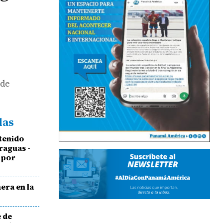
 de
das
etenido
raguas -
 por
era en la
e de