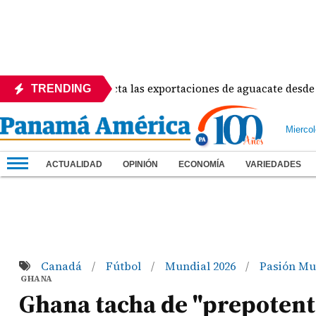
ad de EE.UU. afecta las exportaciones de aguacate desde Micho
TRENDING
Mierco
ACTUALIDAD
OPINIÓN
ECONOMÍA
VARIEDADES
Canadá
Fútbol
Mundial 2026
Pasión Mun
/
/
/
GHANA
Ghana tacha de "prepotent