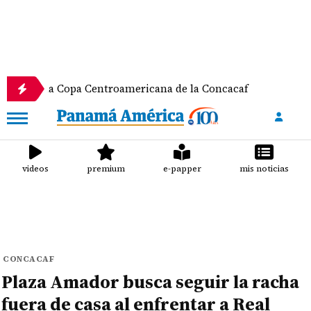
la Copa Centroamericana de la Concacaf
Nathalee 
videos
premium
e-papper
mis noticias
CONCACAF
Plaza Amador busca seguir la racha
fuera de casa al enfrentar a Real