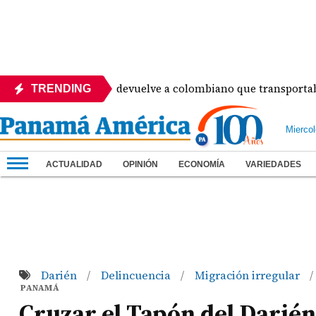
ión de Panamá devuelve a colombiano que transportaba 16 ki
TRENDING
Mierco
ACTUALIDAD
OPINIÓN
ECONOMÍA
VARIEDADES
Darién
Delincuencia
Migración irregular
/
/
/
PANAMÁ
Cruzar el Tapón del Darién