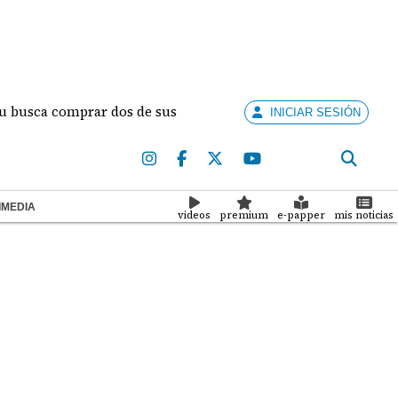
 comprar dos de sus sedes tras gastar $30 millones en alquile
INICIAR SESIÓN
IMEDIA
videos
premium
e-papper
mis noticias