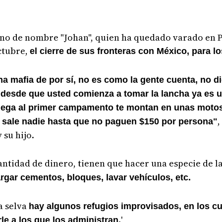
olano de nombre "Johan", quien ha quedado varado en
ctubre,
el cierre de sus fronteras con México, para l
 mafia de por sí, no es como la gente cuenta, no di
o desde que usted comienza a tomar la lancha ya es 
 llega al primer campamento te montan en unas motos
,
no sale nadie hasta que no paguen $150 por persona"
 su hijo.
antidad de dinero, tienen que hacer una especie de l
rgar cementos, bloques, lavar vehículos, etc.
a selva
hay algunos refugios improvisados, en los c
'
le a los que los administran.