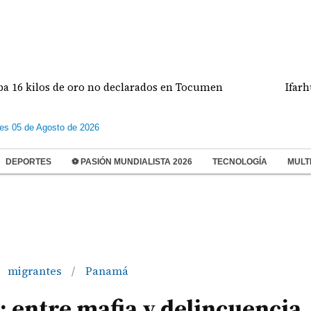
los de oro no declarados en Tocumen
Ifarhu busca
les 05 de Agosto de 2026
DEPORTES
⚽ PASIÓN MUNDIALISTA 2026
TECNOLOGÍA
MULT
migrantes
Panamá
/
: entre mafia y delincuencia