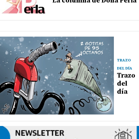
La columna de Doña Perla
TRAZO
DEL DÍA
Trazo
del
día