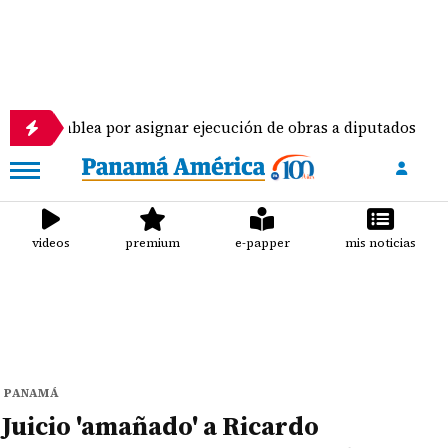
por asignar ejecución de obras a diputados
Piloto
videos
premium
e-papper
mis noticias
PANAMÁ
Juicio 'amañado' a Ricardo