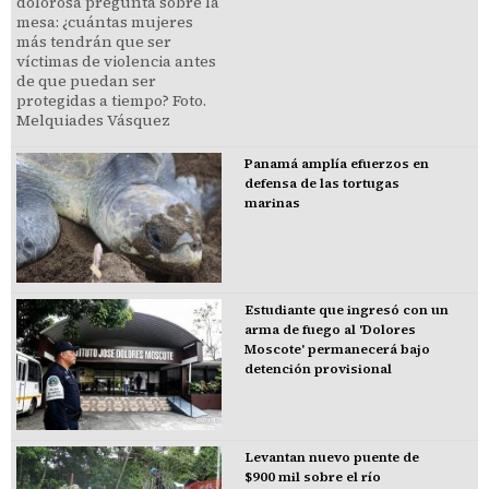
Panamá amplía efuerzos en
defensa de las tortugas
marinas
Estudiante que ingresó con un
arma de fuego al 'Dolores
Moscote' permanecerá bajo
detención provisional
Levantan nuevo puente de
$900 mil sobre el río