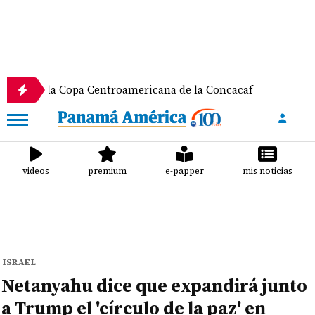
a Copa Centroamericana de la Concacaf
Nathalee 
videos
premium
e-papper
mis noticias
ISRAEL
Netanyahu dice que expandirá junto
a Trump el 'círculo de la paz' en