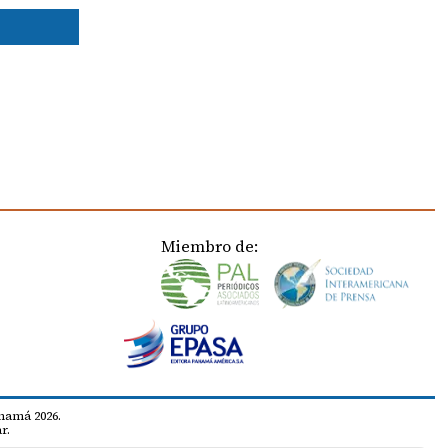
Miembro de:
namá 2026.
r.