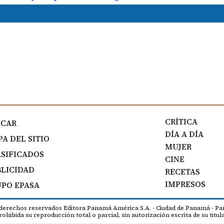
CRÍTICA
SCAR
DÍA A DÍA
A DEL SITIO
MUJER
SIFICADOS
CINE
LICIDAD
RECETAS
IMPRESOS
PO EPASA
 derechos reservados Editora Panamá América S.A. - Ciudad de Panamá - Pa
rohibida su reproducción total o parcial, sin autorización escrita de su titula