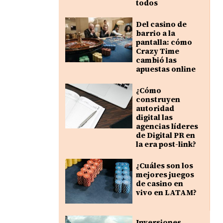
todos
Del casino de
barrio a la
pantalla: cómo
Crazy Time
cambió las
apuestas online
¿Cómo
construyen
autoridad
digital las
agencias líderes
de Digital PR en
la era post-link?
¿Cuáles son los
mejores juegos
de casino en
vivo en LATAM?
Inversiones