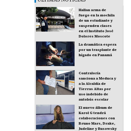
Hallan arma de
fuego en la mochila
de un estudiante y
suspenden clases
en el Instituto José
Dolores Moscote
La dramática espera
por un trasplante de
hígado en Panamá
Contraloría
sanciona a Meduca y
a la Alcaldía de
Tierras Altas por
uso indebido de
autobús escolar
El nuevo álbum de
Karol G tendrá
colaboraciones con
Bruno Mars, Drake,
Judeline y Rusowsky