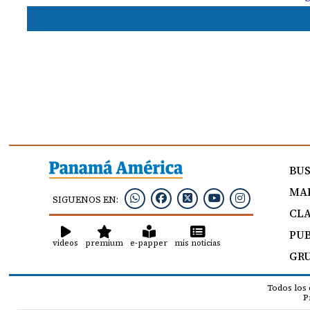
BU
MAP
SIGUENOS EN:
CLA
PUB
videos
premium
e-papper
mis noticias
GRU
Todos los
P