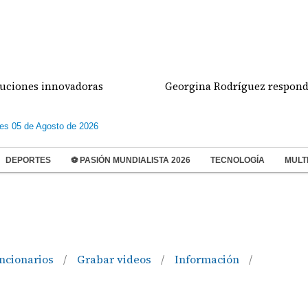
nes innovadoras
Georgina Rodríguez responde a la
les 05 de Agosto de 2026
DEPORTES
⚽ PASIÓN MUNDIALISTA 2026
TECNOLOGÍA
MULT
ncionarios
Grabar videos
Información
/
/
/