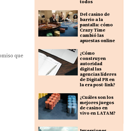
todos
Del casino de
barrio a la
pantalla: cómo
Crazy Time
cambió las
apuestas online
¿Cómo
romiso que
construyen
autoridad
digital las
agencias líderes
de Digital PR en
la era post-link?
¿Cuáles son los
mejores juegos
de casino en
vivo en LATAM?
Inversiones