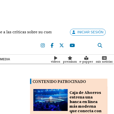
s críticas sobre su cuerpo con un contundente mensaje
INICIAR SESIÓN
IMEDIA
videos
premium
e-papper
mis noticias
CONTENIDO PATROCINADO
Caja de Ahorros
estrena una
banca en línea
más moderna
que conecta con