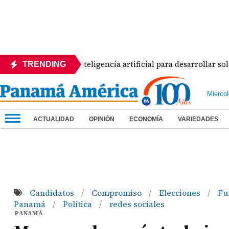
ios a curso de inteligencia artificial para desarrollar solucio
TRENDING
Mierco
ACTUALIDAD
OPINIÓN
ECONOMÍA
VARIEDADES
Candidatos
Compromiso
Elecciones
Fu
/
/
/
Panamá
Política
redes sociales
/
/
PANAMÁ