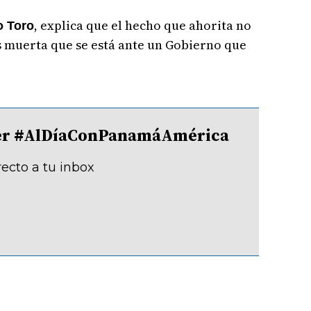
, explica que el hecho que ahorita no
o Toro
is muerta que se está ante un Gobierno que
tter #AlDíaConPanamáAmérica
recto a tu inbox