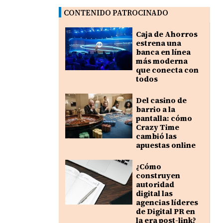
CONTENIDO PATROCINADO
Caja de Ahorros
estrena una
banca en línea
más moderna
que conecta con
todos
Del casino de
barrio a la
pantalla: cómo
Crazy Time
cambió las
apuestas online
¿Cómo
construyen
autoridad
digital las
agencias líderes
de Digital PR en
la era post-link?