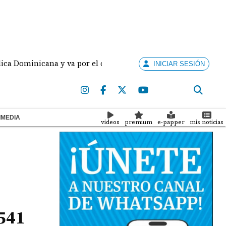
nicana y va por el oro en los Juegos Centroamericanos y del
INICIAR SESIÓN
IMEDIA
videos
premium
e-papper
mis noticias
,541