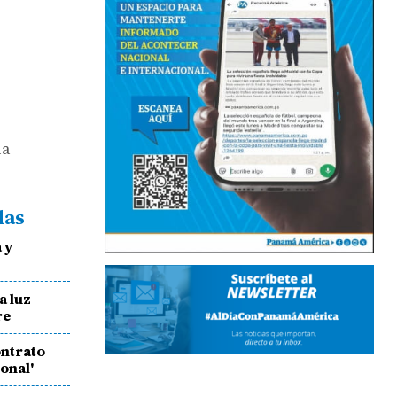
la
das
 y
a luz
re
ontrato
onal'