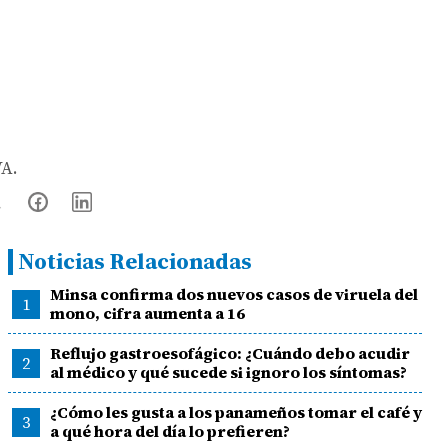
VA.
Noticias Relacionadas
Minsa confirma dos nuevos casos de viruela del
1
mono, cifra aumenta a 16
Reflujo gastroesofágico: ¿Cuándo debo acudir
2
al médico y qué sucede si ignoro los síntomas?
¿Cómo les gusta a los panameños tomar el café y
3
a qué hora del día lo prefieren?