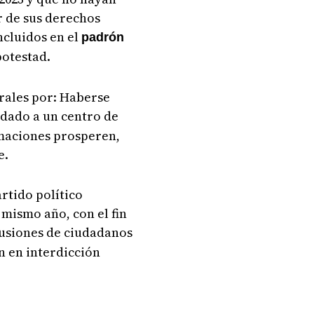
r de sus derechos
ncluidos en el
padrón
potestad.
rales por: Haberse
adado a un centro de
amaciones prosperen,
e.
artido político
 mismo año, con el fin
lusiones de ciudadanos
n en interdicción