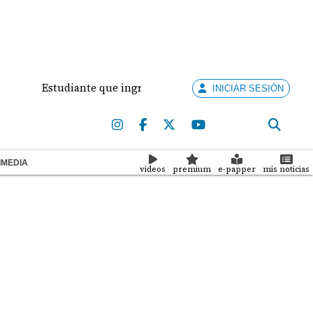
Estudiante que ingresó con un arma de fuego al 'Dolores Mo
INICIAR SESIÓN
IMEDIA
videos
premium
e-papper
mis noticias