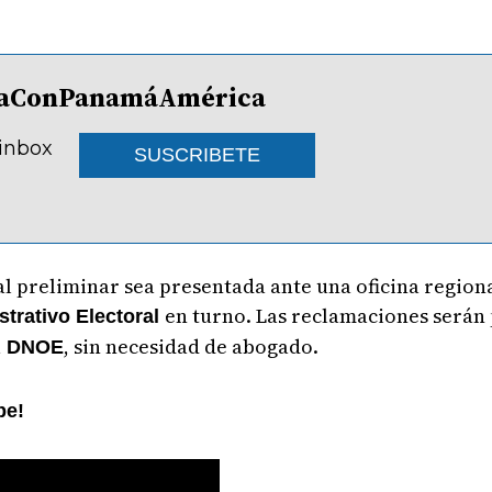
lDíaConPanamáAmérica
 inbox
SUSCRIBETE
 preliminar sea presentada ante una oficina regiona
en turno. Las reclamaciones serán
trativo Electoral
a
, sin necesidad de abogado.
DNOE
be!