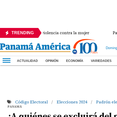
ncia crisis de violencia contra la mujer
Panamá a
TRENDING
Doming
ACTUALIDAD
OPINIÓN
ECONOMÍA
VARIEDADES
Código Electoral
Elecciones 2024
Padrón el
/
/
PANAMÁ
¿A quiénes se excluirá del 