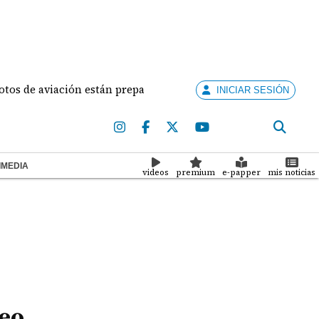
 aviación están preparados para ejercer la docencia
INICIAR SESIÓN
IMEDIA
videos
premium
e-papper
mis noticias
seo