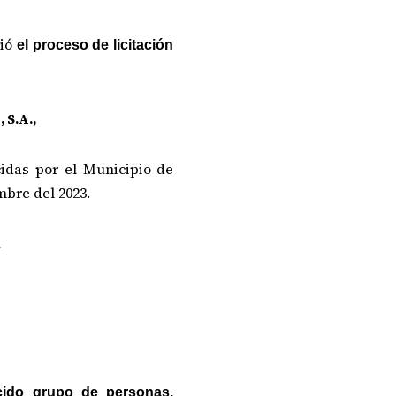
ció
el proceso de licitación
,
S.A.
,
ecidas por el Municipio de
embre
del 2023.
.
ido grupo de personas,