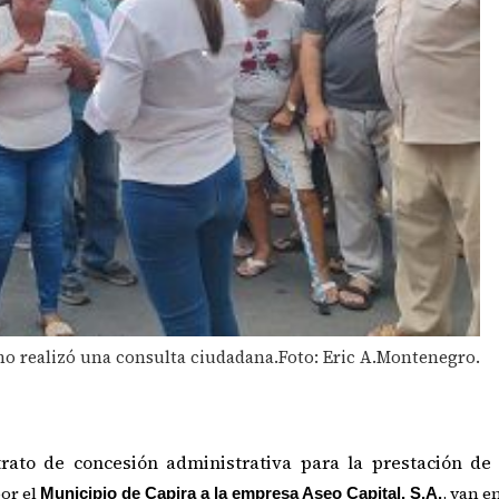
no realizó una consulta ciudadana.Foto: Eric A.Montenegro.
ntrato de
concesión administrativa para la prestación de 
or el
, van 
Municipio de Capira a la empresa Aseo Capital, S.A.