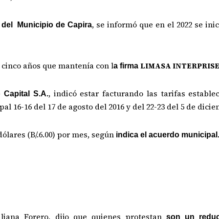
, se informó que en el 2022 se ini
 del Municipio de Capira
e cinco años que mantenía con l
LIMASA
INTERPRISE
a firma
, indicó estar facturando las tarifas establ
Capital S.A.
pal 16-16 del
17 de agosto
del 2016 y del 22-23 del
5 de dici
 dólares (B/.6.00) por mes, según
indica el acuerdo municipal
iliana Forero, dijo que quienes protestan
son un reduc