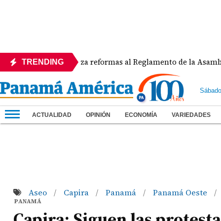
APEDE rechaza reformas al Reglamento de la Asamblea por 
TRENDING
Sábado
ACTUALIDAD
OPINIÓN
ECONOMÍA
VARIEDADES
Aseo
Capira
Panamá
Panamá Oeste
/
/
/
/
PANAMÁ
Capira: Siguen las protesta