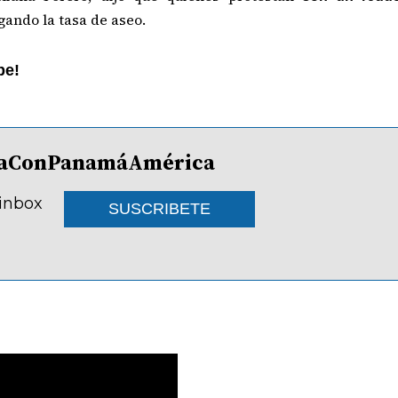
gando la tasa de aseo.
be!
lDíaConPanamáAmérica
 inbox
SUSCRIBETE