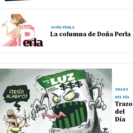
DOÑA PERLA
La columna de Doña Perla
TRAZO
DEL DÍA
Trazo
del
Día