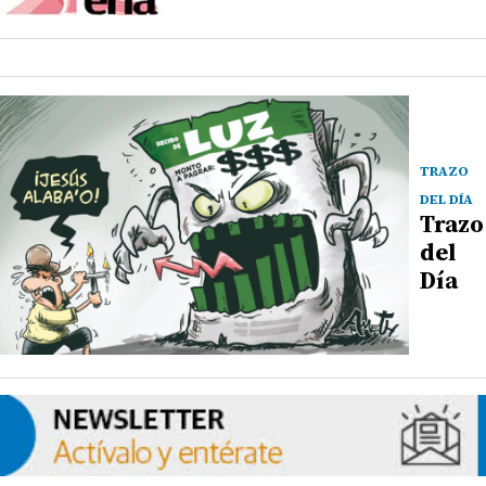
TRAZO
DEL DÍA
Trazo
del
Día