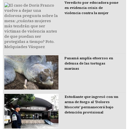
Veredicto por educadora pone
en evidencia crisis de
violencia contra la mujer
Panamá amplía efuerzos en
defensa de las tortugas
marinas
Estudiante que ingresó con un
arma de fuego al 'Dolores
Moscote' permanecerá bajo
detención provisional