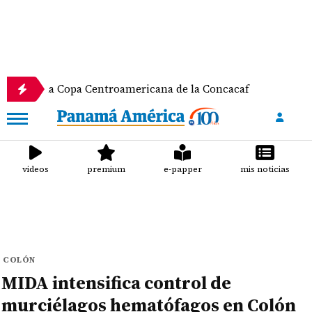
a Copa Centroamericana de la Concacaf
Nathalee 
videos
premium
e-papper
mis noticias
COLÓN
MIDA intensifica control de
murciélagos hematófagos en Colón