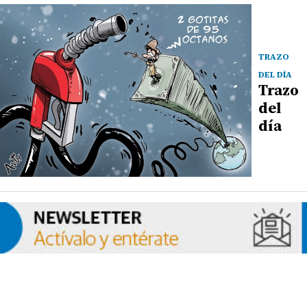
TRAZO
DEL DÍA
Trazo
del
día