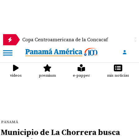
a Copa Centroamericana de la Concacaf
Nathalee 
videos
premium
e-papper
mis noticias
PANAMÁ
Municipio de La Chorrera busca