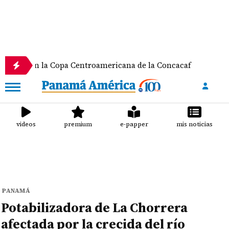
a en la Copa Centroamericana de la Concacaf
Nat
videos
premium
e-papper
mis noticias
PANAMÁ
Potabilizadora de La Chorrera
afectada por la crecida del río