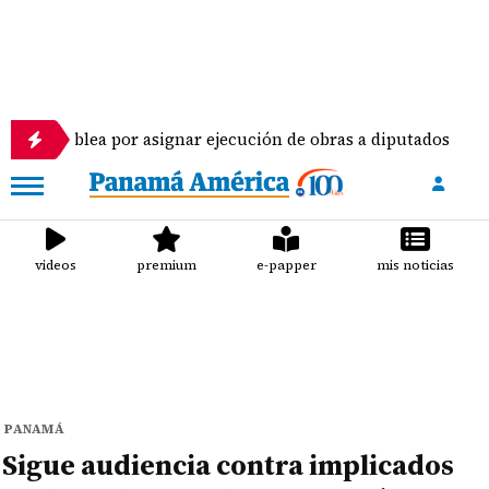
or asignar ejecución de obras a diputados
Piloto
videos
premium
e-papper
mis noticias
PANAMÁ
Sigue audiencia contra implicados