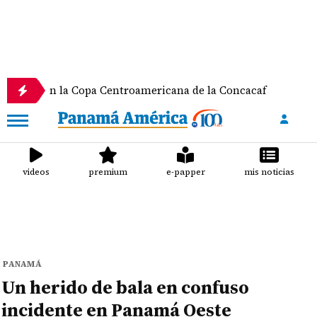
n la Copa Centroamericana de la Concacaf
Nathale
videos
premium
e-papper
mis noticias
PANAMÁ
Un herido de bala en confuso
incidente en Panamá Oeste