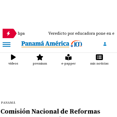
hpa
Veredicto por educadora pone en evidencia cris
videos
premium
e-papper
mis noticias
PANAMÁ
Comisión Nacional de Reformas